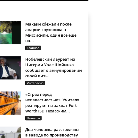
Макаки сбежали после
аварии грузовика в
Миссисипи, один все еще
на...
Главное
Нобелевский лауреат из
Нигерии Уоле Шойинка
сообщает о аннулировании
своей визы...
Интересно
«Страх перед
неизвестностью»: Учителя
реагируют на захват Fort
Worth ISD Техасским...
Новости
Два человека расстреляны
в заводе по производству