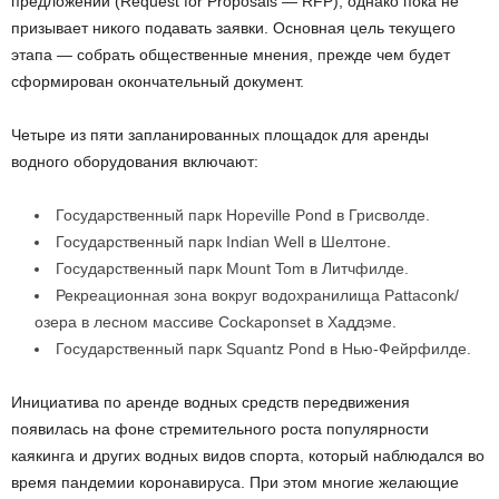
предложений (Request for Proposals — RFP), однако пока не
призывает никого подавать заявки. Основная цель текущего
этапа — собрать общественные мнения, прежде чем будет
сформирован окончательный документ.
Четыре из пяти запланированных площадок для аренды
водного оборудования включают:
Государственный парк Hopeville Pond в Грисволде.
Государственный парк Indian Well в Шелтоне.
Государственный парк Mount Tom в Литчфилде.
Рекреационная зона вокруг водохранилища Pattaconk/
озера в лесном массиве Cockaponset в Хаддэме.
Государственный парк Squantz Pond в Нью-Фейрфилде.
Инициатива по аренде водных средств передвижения
появилась на фоне стремительного роста популярности
каякинга и других водных видов спорта, который наблюдался во
время пандемии коронавируса. При этом многие желающие